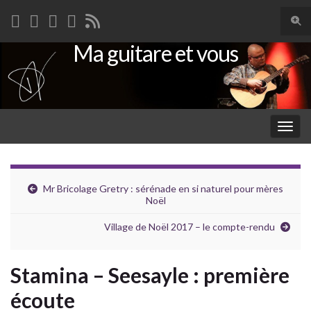
Togg
sear
Ma guitare et vous
Search for:
for
Togg
navig
Mr Bricolage Gretry : sérénade en si naturel pour mères
Noël
Village de Noël 2017 – le compte-rendu
Stamina – Seesayle : première
écoute