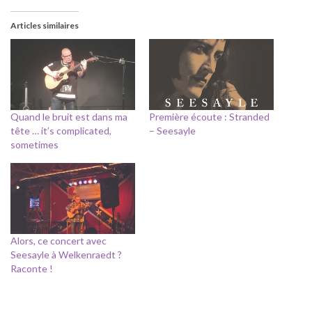
Articles similaires
Quand le bruit est dans ma
Première écoute : Stranded
tête … it’s complicated,
– Seesayle
sometimes
Alors, ce concert avec
Seesayle à Welkenraedt ?
Raconte !