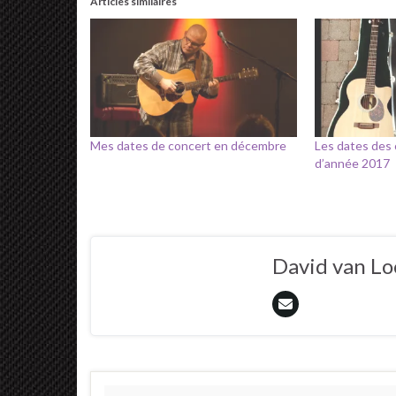
Articles similaires
Mes dates de concert en décembre
Les dates des 
d’année 2017
David van L