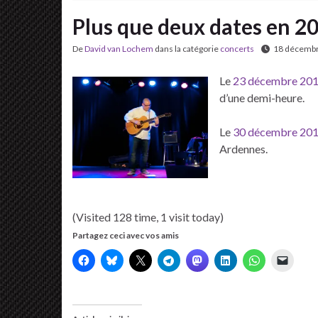
Plus que deux dates en 2
De
David van Lochem
dans la catégorie
concerts
18 décemb
Le
23 décembre 2012 
d’une demi-heure.
Le
30 décembre 2012 
Ardennes.
(Visited 128 time, 1 visit today)
Partagez ceci avec vos amis