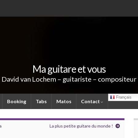
Ma guitare et vous
David van Lochem – guitariste – compositeur
Français
Booking
Tabs
Matos
Contact
a
La plus petite guitare du monde !