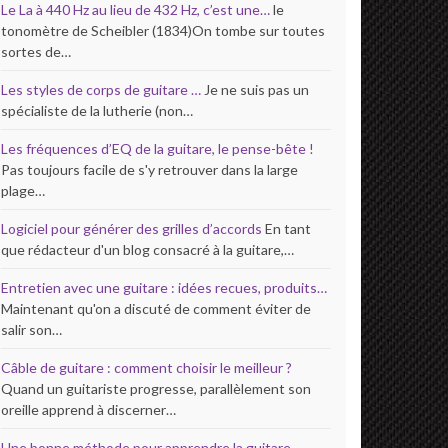
Le La à 440 Hz au lieu de 432 Hz, c’est une…
le
tonomètre de Scheibler (1834)On tombe sur toutes
sortes de…
Les styles de corps de guitare …
Je ne suis pas un
spécialiste de la lutherie (non…
Les fréquences d’EQ de la guitare, le pense-bête !
Pas toujours facile de s'y retrouver dans la large
plage…
Logiciel pour générer des grilles d’accords
En tant
que rédacteur d'un blog consacré à la guitare,…
Entretien avec une guitare : idées recues, produits…
Maintenant qu'on a discuté de comment éviter de
salir son…
Câble de guitare : comment choisir le meilleur ?
Quand un guitariste progresse, parallèlement son
oreille apprend à discerner…
Une bonne méthode pour apprendre la guitare