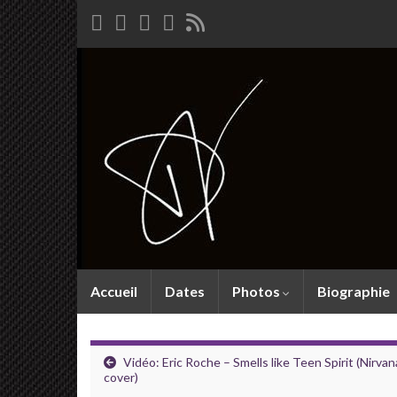
Accueil
Dates
Photos
Biographie
Vidéo: Eric Roche – Smells like Teen Spirit (Nirvan
cover)