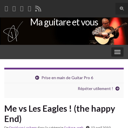
Togg
sear
Ma guitare et vous
Search for:
for
Togg
navig
Prise en main de Guitar Pro 6
Répéter utilement !
Me vs Les Eagles ! (the happy
End)
De
David van Lochem
dans la catégorie
Guitare
,
web
13 avril 2010