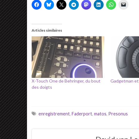
Articles similaires
X-Touch One de Behringer, du bout
Gadgetman et l
des doigts
enregistrement
,
Faderport
,
matos
,
Presonus