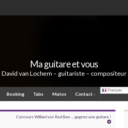
Ma guitare et vous
David van Lochem – guitariste – compositeur
Français
Booking
Tabs
Matos
Contact
Concours William’son Red Bee … gagnez une guitare !