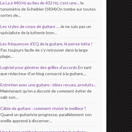
Le La à 440 Hz au lieu de 432 Hz, c’est une…
le
tonomètre de Scheibler (1834)On tombe sur toutes
sortes de…
Les styles de corps de guitare …
Je ne suis pas un
spécialiste de la lutherie (non…
Les fréquences d’EQ de la guitare, le pense-bête !
Pas toujours facile de s'y retrouver dans la large
plage…
Logiciel pour générer des grilles d’accords
En tant
que rédacteur d'un blog consacré à la guitare,…
Entretien avec une guitare : idées recues, produits…
Maintenant qu'on a discuté de comment éviter de
salir son…
Câble de guitare : comment choisir le meilleur ?
Quand un guitariste progresse, parallèlement son
oreille apprend à discerner…
Une bonne méthode pour apprendre la guitare