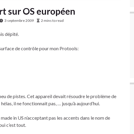
rt sur OS européen
3 septembre 2009
2 mins to read
is dépité.
 surface de contrôle pour mon Protools:
peu de pistes. Cet appareil devait résoudre le problème de
hélas, il ne fonctionnait pas, … jusqu’à aujourd’hui.
er made in US n’acceptant pas les accents dans le nom de
oui c’est tout.