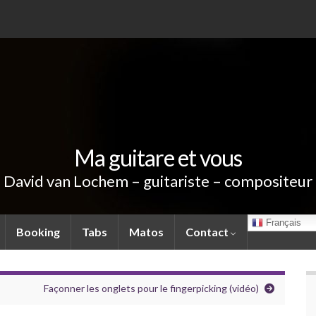
Ma guitare et vous
David van Lochem – guitariste – compositeur
Français
Booking
Tabs
Matos
Contact
Façonner les onglets pour le fingerpicking (vidéo)