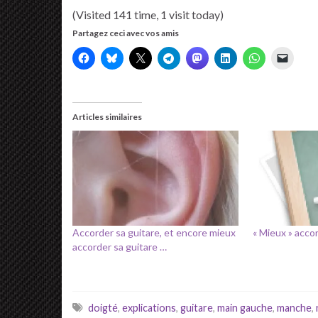
(Visited 141 time, 1 visit today)
Partagez ceci avec vos amis
Articles similaires
Accorder sa guitare, et encore mieux
« Mieux » acco
accorder sa guitare …
doigté
,
explications
,
guitare
,
main gauche
,
manche
,