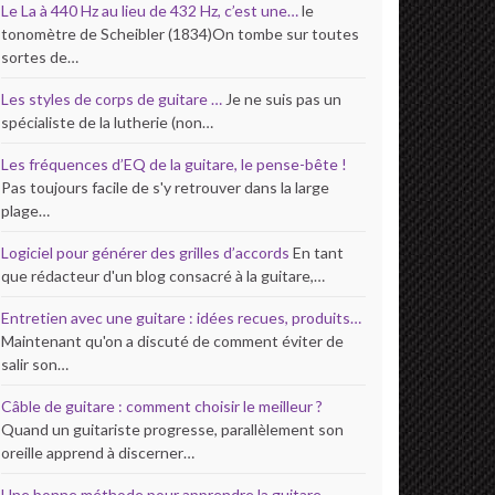
Le La à 440 Hz au lieu de 432 Hz, c’est une…
le
tonomètre de Scheibler (1834)On tombe sur toutes
sortes de…
Les styles de corps de guitare …
Je ne suis pas un
spécialiste de la lutherie (non…
Les fréquences d’EQ de la guitare, le pense-bête !
Pas toujours facile de s'y retrouver dans la large
plage…
Logiciel pour générer des grilles d’accords
En tant
que rédacteur d'un blog consacré à la guitare,…
Entretien avec une guitare : idées recues, produits…
Maintenant qu'on a discuté de comment éviter de
salir son…
Câble de guitare : comment choisir le meilleur ?
Quand un guitariste progresse, parallèlement son
oreille apprend à discerner…
Une bonne méthode pour apprendre la guitare