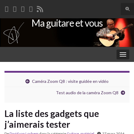
Togg
sear
Ma guitare et vous
Search for:
for
Togg
navig
Caméra Zoom Q8 : visite guidée en vidéo
Test audio de la caméra Zoom Q8
La liste des gadgets que
j’aimerais tester
De
David van Lochem
dans la catégorie
Guitare
,
matériel
27 mars 2016