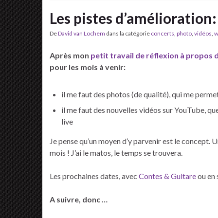
Les pistes d’amélioration:
De
David van Lochem
dans la catégorie
concerts
,
photo
,
vidéos
,
w
Après mon
petit travail de réflexion à propos d
pour les mois à venir:
il me faut des photos (de qualité), qui me perme
il me faut des nouvelles vidéos sur YouTube, q
live
Je pense qu’un moyen d’y parvenir est le concept. Un
mois ! J’ai le matos, le temps se trouvera.
Les prochaines dates, avec
Contes & Guitare
ou en 
A suivre, donc …