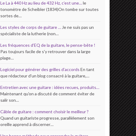
Le La à 440 Hz au lieu de 432 Hz, c’est une…
le
tonomètre de Scheibler (1834)On tombe sur toutes
sortes de…
Les styles de corps de guitare …
Je ne suis pas un
spécialiste de la lutherie (non…
Les fréquences d’EQ de la guitare, le pense-bête !
Pas toujours facile de s'y retrouver dans la large
plage…
Logiciel pour générer des grilles d’accords
En tant
que rédacteur d'un blog consacré à la guitare,…
Entretien avec une guitare : idées recues, produits…
Maintenant qu'on a discuté de comment éviter de
salir son…
Câble de guitare : comment choisir le meilleur ?
Quand un guitariste progresse, parallèlement son
oreille apprend à discerner…
Une bonne méthode pour apprendre la guitare