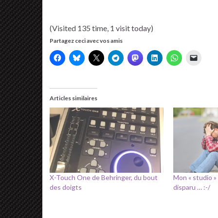
(Visited 135 time, 1 visit today)
Partagez ceci avec vos amis
Articles similaires
X-Touch One de Behringer, du bout
Mon « studio » 
des doigts
disparu … :-/