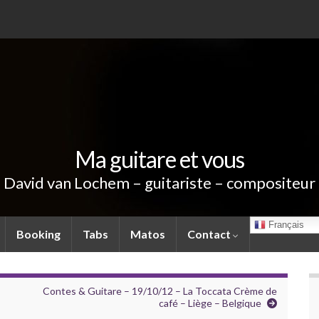
Ma guitare et vous
David van Lochem – guitariste – compositeur
Français
Booking
Tabs
Matos
Contact
Contes & Guitare – 19/10/12 – La Toccata Crème de
café – Liège – Belgique