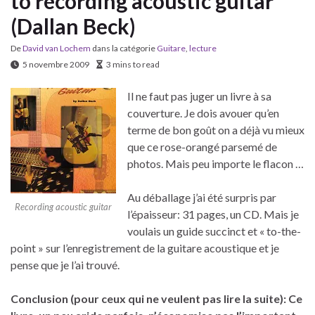
to recording acoustic guitar
(Dallan Beck)
De
David van Lochem
dans la catégorie
Guitare
,
lecture
5 novembre 2009
3 mins to read
Il ne faut pas juger un livre à sa
couverture. Je dois avouer qu’en
terme de bon goût on a déjà vu mieux
que ce rose-orangé parsemé de
photos. Mais peu importe le flacon …
Au déballage j’ai été surpris par
Recording acoustic guitar
l’épaisseur: 31 pages, un CD. Mais je
voulais un guide succinct et « to-the-
point » sur l’enregistrement de la guitare acoustique et je
pense que je l’ai trouvé.
Conclusion (pour ceux qui ne veulent pas lire la suite): Ce