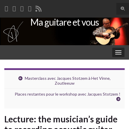
Togg
sear
Ma guitare et vous
Search for:
for
Togg
navig
Masterclass avec Jacques Stotzem à Het Vinne,
Zoutleeuw
Places restantes pour le workshop avec Jacques Stotzem !
Lecture: the musician’s guide