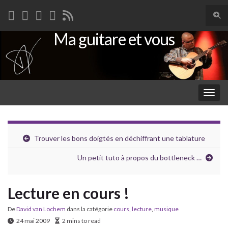
Togg
sear
Ma guitare et vous
Search for:
for
Togg
navig
Trouver les bons doigtés en déchiffrant une tablature
Un petit tuto à propos du bottleneck …
Lecture en cours !
De
David van Lochem
dans la catégorie
cours
,
lecture
,
musique
24 mai 2009
2 mins to read