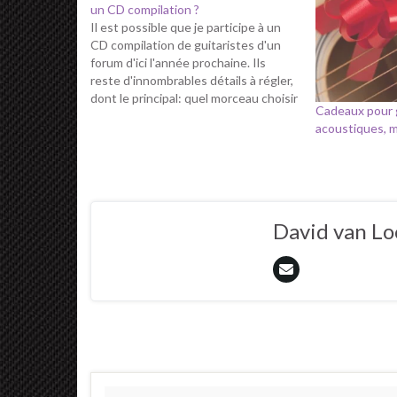
un CD compilation ?
Il est possible que je participe à un
CD compilation de guitaristes d'un
forum d'ici l'année prochaine. Ils
reste d'innombrables détails à régler,
dont le principal: quel morceau choisir
Cadeaux pour 
! Sur ce coup là, j'ai besoin de vous
acoustiques, m
pour m'aider à faire un choix. Vous
pouvez regarder mon channel
YouTube pour vous…
David van L