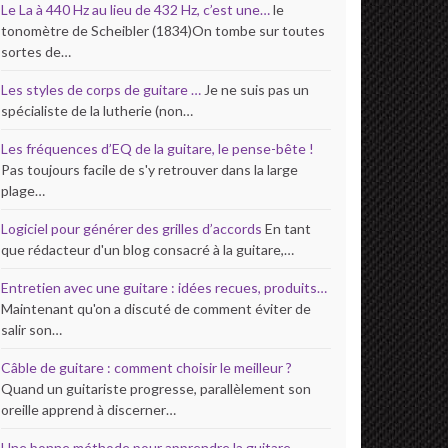
Le La à 440 Hz au lieu de 432 Hz, c’est une…
le
tonomètre de Scheibler (1834)On tombe sur toutes
sortes de…
Les styles de corps de guitare …
Je ne suis pas un
spécialiste de la lutherie (non…
Les fréquences d’EQ de la guitare, le pense-bête !
Pas toujours facile de s'y retrouver dans la large
plage…
Logiciel pour générer des grilles d’accords
En tant
que rédacteur d'un blog consacré à la guitare,…
Entretien avec une guitare : idées recues, produits…
Maintenant qu'on a discuté de comment éviter de
salir son…
Câble de guitare : comment choisir le meilleur ?
Quand un guitariste progresse, parallèlement son
oreille apprend à discerner…
Une bonne méthode pour apprendre la guitare