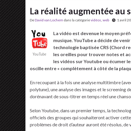
La réalité augmentée au s
De
David van Lochem
dans la catégorie
vidéos
,
web
1 avril 2
La vidéo est devenue le moyen préf
musique. YouTube a décide de venir 
technologie baptisée CRS (Chord reco
les oreilles pour trouver notes et 
YouTube
les vidéos sur Youtube ou écumer le
oscille entre « complètement à côté de la plaqu
En recoupant à la fois une analyse multitimbre (ave
polytune), une analyse des images et le screening d
dorénavant de sous-titrer en temps réel une chanson
Selon Youtube, dans un premier temps, la technolog
officiels des groupes qui souhaiteront activer cette 
problèmes de droit d’auteur auront été résolus, de v