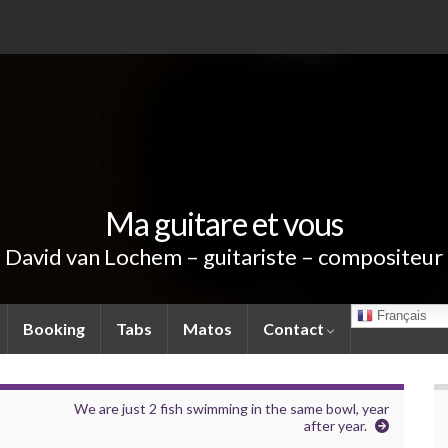
Ma guitare et vous
David van Lochem – guitariste – compositeur
Français
Booking
Tabs
Matos
Contact
We are just 2 fish swimming in the same bowl, year
after year.