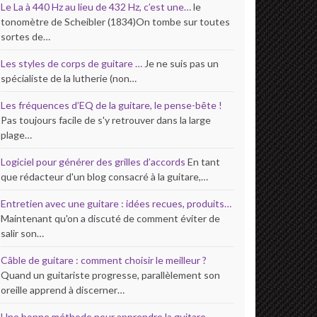
Le La à 440 Hz au lieu de 432 Hz, c’est une…
le
tonomètre de Scheibler (1834)On tombe sur toutes
sortes de…
Les styles de corps de guitare …
Je ne suis pas un
spécialiste de la lutherie (non…
Les fréquences d’EQ de la guitare, le pense-bête !
Pas toujours facile de s'y retrouver dans la large
plage…
Logiciel pour générer des grilles d’accords
En tant
que rédacteur d'un blog consacré à la guitare,…
Entretien avec une guitare : idées recues, produits…
Maintenant qu'on a discuté de comment éviter de
salir son…
Câble de guitare : comment choisir le meilleur ?
Quand un guitariste progresse, parallèlement son
oreille apprend à discerner…
Une bonne méthode pour apprendre la guitare