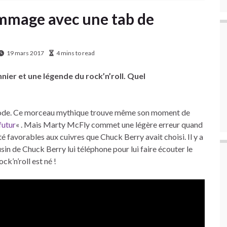
ommage avec une tab de
19 mars 2017
4 mins to read
nnier et une légende du rock’n’roll. Quel
 Goode. Ce morceau mythique trouve même son moment de
futur
« . Mais Marty McFly commet une légère erreur quand
ité favorables aux cuivres que Chuck Berry avait choisi. Il y a
in de Chuck Berry lui téléphone pour lui faire écouter le
ck’n’roll est né !