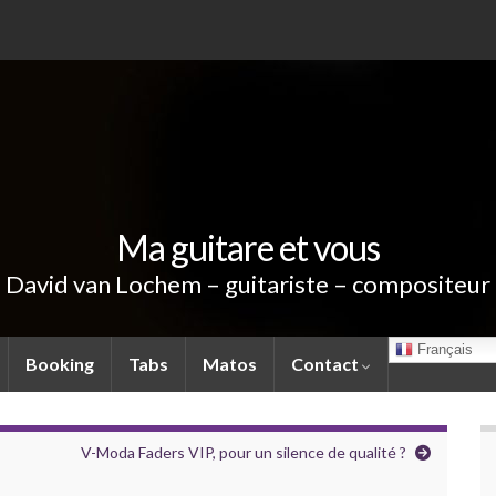
Ma guitare et vous
David van Lochem – guitariste – compositeur
Français
Booking
Tabs
Matos
Contact
V-Moda Faders VIP, pour un silence de qualité ?