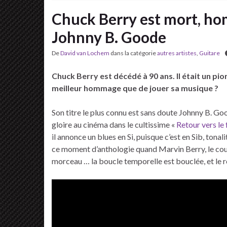
Chuck Berry est mort, h
Johnny B. Goode
De
David van Lochem
dans la catégorie
autres artistes
,
Guitare
Chuck Berry est décédé à 90 ans. Il était un pio
meilleur hommage que de jouer sa musique ?
Son titre le plus connu est sans doute Johnny B.
gloire au cinéma dans le cultissime «
Retour vers le 
il annonce un blues en Si, puisque c’est en Sib, tonal
ce moment d’anthologie quand Marvin Berry, le cous
morceau … la boucle temporelle est bouclée, et le ro