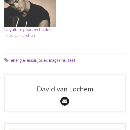
guitare sèche mais je chante
pas", du "rock acoustique,
mais avec des balades", de la
"guitare solo pas chiante", de
la "guitare pas…
La guitare pour pécho des
filles, ça marche ?
énergie
,
essai
,
jouer
,
magasins
,
test
David van Lochem