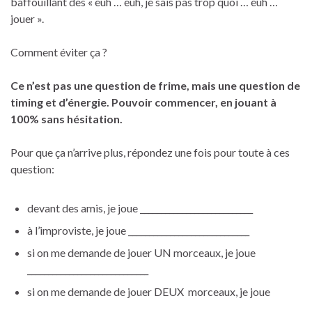
baffouillant des « euh … euh, je sais pas trop quoi … euh …
jouer ».
Comment éviter ça ?
Ce n’est pas une question de frime, mais une question de
timing et d’énergie. Pouvoir commencer, en jouant à
100% sans hésitation.
Pour que ça n’arrive plus, répondez une fois pour toute à ces
question:
devant des amis, je joue ___________________________
à l’improviste, je joue _____________________________
si on me demande de jouer UN morceaux, je joue
_____________________________
si on me demande de jouer DEUX morceaux, je joue
___________________________