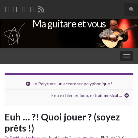
Togg
sear
Ma guitare et vous
Search for:
for
Togg
navig
Le Polytune, un accordeur polyphonique !
Entre chien et loup, extrait musical …
Euh … ?! Quoi jouer ? (soyez
prêts !)
De
David van Lochem
dans la catégorie
Guitare
,
musique
7 juin 2010