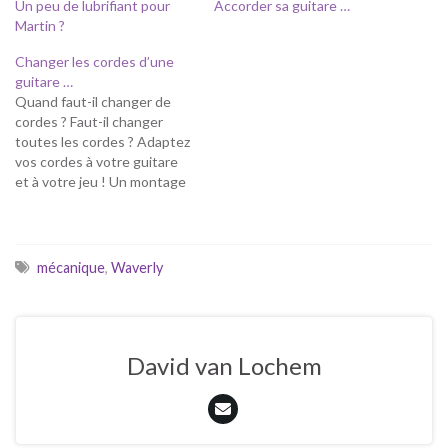
Un peu de lubrifiant pour
Accorder sa guitare …
Martin ?
Changer les cordes d’une
guitare …
Quand faut-il changer de
cordes ? Faut-il changer
toutes les cordes ? Adaptez
vos cordes à votre guitare
et à votre jeu ! Un montage
propre garantit bon son et
longue vie ! Comment
prolonger la durée de vie de
vos cordes ? Quand faut-il
mécanique
,
Waverly
changer de cordes ? En…
David van Lochem