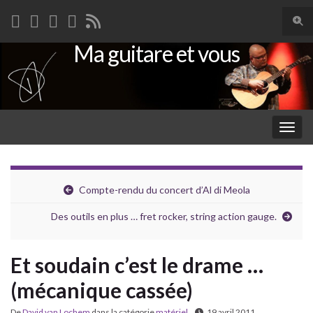
Togg
sear
Ma guitare et vous
Search for:
for
Togg
navig
Compte-rendu du concert d’Al di Meola
Des outils en plus … fret rocker, string action gauge.
Et soudain c’est le drame …
(mécanique cassée)
De
David van Lochem
dans la catégorie
matériel
19 avril 2011