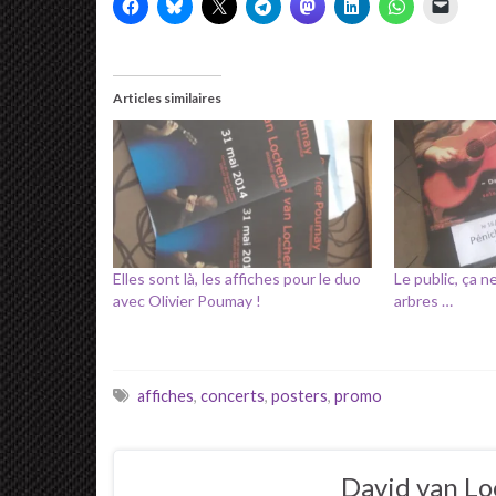
Articles similaires
Elles sont là, les affiches pour le duo
Le public, ça 
avec Olivier Poumay !
arbres …
affiches
,
concerts
,
posters
,
promo
David van L