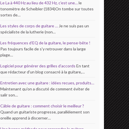
Le La à 440 Hz au lieu de 432 Hz, c’est une…
le
tonomètre de Scheibler (1834)On tombe sur toutes
sortes de…
Les styles de corps de guitare …
Je ne suis pas un
spécialiste de la lutherie (non…
Les fréquences d’EQ de la guitare, le pense-bête !
Pas toujours facile de s'y retrouver dans la large
plage…
Logiciel pour générer des grilles d’accords
En tant
que rédacteur d'un blog consacré à la guitare,…
Entretien avec une guitare : idées recues, produits…
Maintenant qu'on a discuté de comment éviter de
salir son…
Câble de guitare : comment choisir le meilleur ?
Quand un guitariste progresse, parallèlement son
oreille apprend à discerner…
Une bonne méthode pour apprendre la guitare