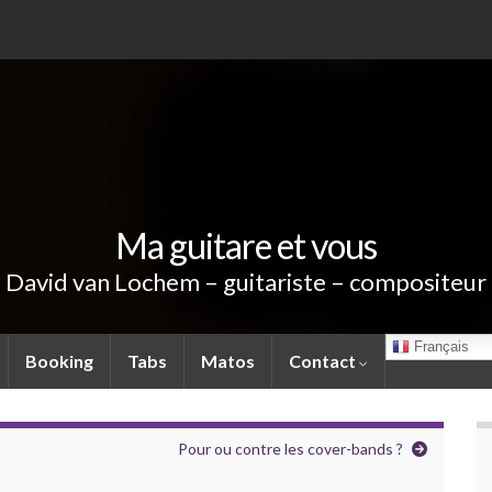
Ma guitare et vous
David van Lochem – guitariste – compositeur
Français
Booking
Tabs
Matos
Contact
Pour ou contre les cover-bands ?