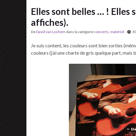
Elles sont belles … ! Elles
affiches).
De
David van Lochem
dans la catégorie
concerts
,
matériel
30
Je suis content, les couleurs sont bien sorties (mêm
couleurs (j’ai une charte de gris quelque part, mais b