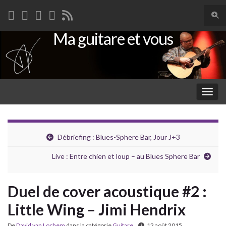
Togg
sear
Ma guitare et vous
Search for:
for
Togg
navig
Débriefing : Blues-Sphere Bar, Jour J+3
Live : Entre chien et loup – au Blues Sphere Bar
Duel de cover acoustique #2 :
Little Wing – Jimi Hendrix
De
David van Lochem
dans la catégorie
Guitare
12 août 2015