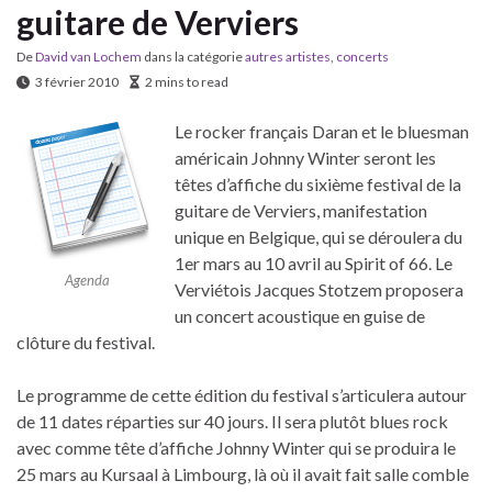
guitare de Verviers
De
David van Lochem
dans la catégorie
autres artistes
,
concerts
3 février 2010
2 mins to read
Le rocker français Daran et le bluesman
américain Johnny Winter seront les
têtes d’affiche du sixième festival de la
guitare de Verviers, manifestation
unique en Belgique, qui se déroulera du
1er mars au 10 avril au Spirit of 66. Le
Agenda
Verviétois Jacques Stotzem proposera
un concert acoustique en guise de
clôture du festival.
Le programme de cette édition du festival s’articulera autour
de 11 dates réparties sur 40 jours. Il sera plutôt blues rock
avec comme tête d’affiche Johnny Winter qui se produira le
25 mars au Kursaal à Limbourg, là où il avait fait salle comble