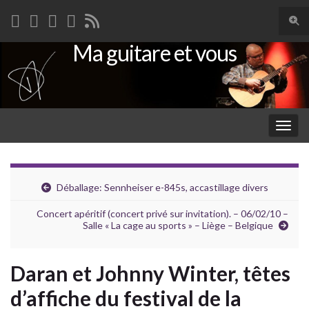
Togg
sear
Ma guitare et vous
Search for:
for
Togg
navig
Déballage: Sennheiser e-845s, accastillage divers
Concert apéritif (concert privé sur invitation). – 06/02/10 –
Salle « La cage au sports » – Liège – Belgique
Daran et Johnny Winter, têtes
d’affiche du festival de la