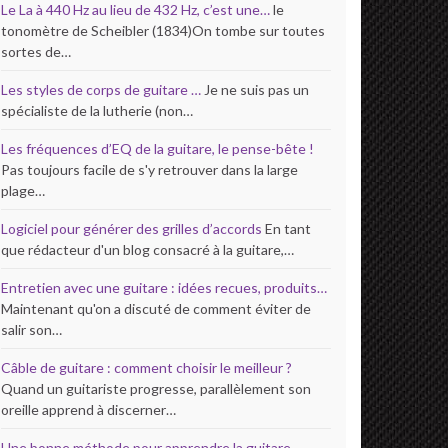
Le La à 440 Hz au lieu de 432 Hz, c’est une…
le
tonomètre de Scheibler (1834)On tombe sur toutes
sortes de…
Les styles de corps de guitare …
Je ne suis pas un
spécialiste de la lutherie (non…
Les fréquences d’EQ de la guitare, le pense-bête !
Pas toujours facile de s'y retrouver dans la large
plage…
Logiciel pour générer des grilles d’accords
En tant
que rédacteur d'un blog consacré à la guitare,…
Entretien avec une guitare : idées recues, produits…
Maintenant qu'on a discuté de comment éviter de
salir son…
Câble de guitare : comment choisir le meilleur ?
Quand un guitariste progresse, parallèlement son
oreille apprend à discerner…
Une bonne méthode pour apprendre la guitare