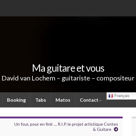
Ma guitare et vous
David van Lochem – guitariste – compositeur
Français
Booking
Tabs
Matos
Contact
Un four, pour en finir … R.I.P. le projet artistique Contes
& Guitare