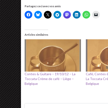
Partagez ceci avec vos amis
Articles similaires
Contes & Guitare – 19/10/12 – La
Café, Contes 
Toccata Crème de café – Liège –
La Toccata Crè
Belgique
Belgique