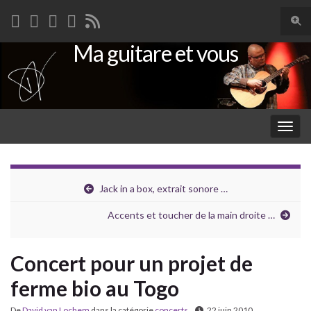
Togg
sear
Ma guitare et vous
Search for:
for
Togg
navig
Jack in a box, extrait sonore …
Accents et toucher de la main droite …
Concert pour un projet de
ferme bio au Togo
De
David van Lochem
dans la catégorie
concerts
22 juin 2010