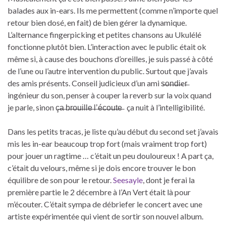
balades aux in-ears. Ils me permettent (comme n’importe quel
retour bien dosé, en fait) de bien gérer la dynamique.
L’alternance fingerpicking et petites chansons au Ukulélé
fonctionne plutôt bien. L’interaction avec le public était ok
même si, à cause des bouchons d’oreilles, je suis passé à côté
de l’une ou l’autre intervention du public. Surtout que j’avais
des amis présents. Conseil judicieux d’un ami s̶o̶n̶d̶i̶er̶
ingénieur du son, penser à couper la reverb sur la voix quand
je parle, sinon ç̶a̶ b̶r̶o̶u̶i̶l̶l̶e̶ l̶’̶é̶c̶o̶u̶t̶e̶ ça nuit à l’intelligibilité.
Dans les petits tracas, je liste qu’au début du second set j’avais
mis les in-ear beaucoup trop fort (mais vraiment trop fort)
pour jouer un ragtime … c’était un peu douloureux ! A part ça,
c’était du velours, même si je dois encore trouver le bon
équilibre de son pour le retour.
Seesayle
, dont je ferai la
première partie le 2 décembre à l’An Vert était là pour
m’écouter. C’était sympa de débriefer le concert avec une
artiste expérimentée qui vient de sortir son nouvel album.