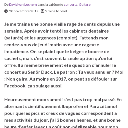
De
David van Lochem
dans la catégorie
concerts
,
Guitare
20 novembre 2017
5 mins to read
Je me traîne une bonne vieille rage de dents depuis une
semaine. Après avoir tenté les cabinets dentaires
(saturés) et les urgences (complet), j’attends mon
rendez-vous de jeudi matin avec une rageuse
impatience. On se plaint que le belge se bourre de
cachets, mais c’est souvent la seule option qu’on lui
offre. Il a même brièvement été question d’annuler le
concert au Senõr Duck. Le patron : Tu veux annuler ? Moi
: Non ça ira. Au moins en 2017, on peut se défouler sur
Facebook, ça soulage aussi.
Heureusement mon samedi s’est pas trop mal passé. En
alternant scientifiquement Ibuprofen et Paracétamol
pour que les pics et creux de vagues correspondent à
mes activités du jour, j’ai 3 bonnes heures, et une bonne
heure d’enfer (avec un coût non-négligeable pour mon