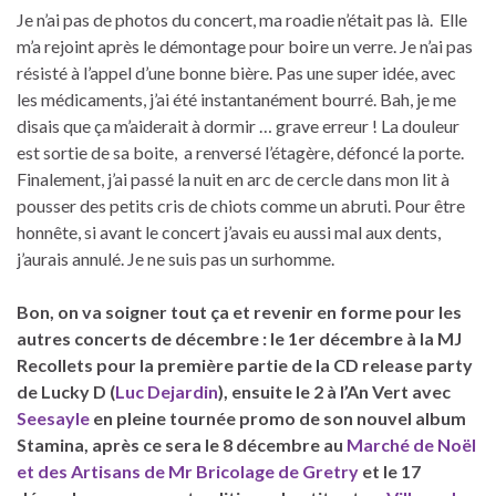
Je n’ai pas de photos du concert, ma roadie n’était pas là. Elle
m’a rejoint après le démontage pour boire un verre. Je n’ai pas
résisté à l’appel d’une bonne bière. Pas une super idée, avec
les médicaments, j’ai été instantanément bourré. Bah, je me
disais que ça m’aiderait à dormir … grave erreur ! La douleur
est sortie de sa boite, a renversé l’étagère, défoncé la porte.
Finalement, j’ai passé la nuit en arc de cercle dans mon lit à
pousser des petits cris de chiots comme un abruti. Pour être
honnête, si avant le concert j’avais eu aussi mal aux dents,
j’aurais annulé. Je ne suis pas un surhomme.
Bon, on va soigner tout ça et revenir en forme pour les
autres concerts de décembre : le 1er décembre à la MJ
Recollets pour la première partie de la CD release party
de Lucky D (
Luc Dejardin
), ensuite le 2 à l’An Vert avec
Seesayle
en pleine tournée promo de son nouvel album
Stamina, après ce sera le 8 décembre au
Marché de Noël
et des Artisans de Mr Bricolage de Gretry
et le 17