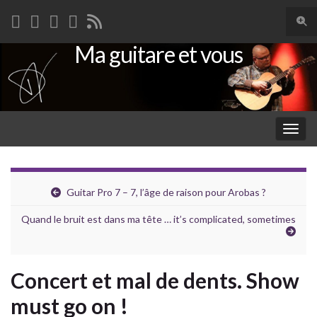
Togg
sear
Ma guitare et vous
Search for:
for
Togg
navig
Guitar Pro 7 – 7, l’âge de raison pour Arobas ?
Quand le bruit est dans ma tête … it’s complicated, sometimes
Concert et mal de dents. Show
must go on !