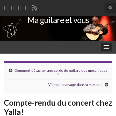
Togg
sear
Ma guitare et vous
Search for:
for
Togg
navig
Comment détacher une corde de guitare des mécaniques
?
Vidéo: un voyage dans la musique
Compte-rendu du concert chez
Yalla!