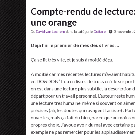
Compte-rendu de lecture:
une orange
De
David van Lochem
dans la catégorie
Guitare
5 novembre 
Déjà fini le premier de mes deux livres …
Ça se lit très vite, et je suis à moitié déçu.
A moitié car mes récentes lectures m’avaient habitu
en DO&DON’T ou en listes de trucs en ‘clé sur port
on est dans une lecture plus subtile, la description
départ pour un travail personnel. L’auteur reste humb
une lecture très humaine, même si souvent on aimera
précises (ah, les doutes qui ravagent l’artiste) . Pa
ouvertes, mais ça fait du bien, parce que au moins 
propres choix. J’avoue avoir du mal avec certains p
exemple ne pas remercier pour les applaudissements