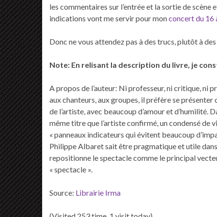
les commentaires sur l’entrée et la sortie de scène 
indications vont me servir pour mon
concert du 16 à
Donc ne vous attendez pas à des trucs, plutôt à des 
Note: En relisant la description du livre, je con
A propos de l’auteur: Ni professeur, ni critique, ni p
aux chanteurs, aux groupes, il préfère se présenter 
de l’artiste, avec beaucoup d’amour et d’humilité. 
même titre que l’artiste confirmé, un condensé de v
« panneaux indicateurs qui évitent beaucoup d’impa
Philippe Albaret sait être pragmatique et utile da
repositionne le spectacle comme le principal vecteu
« spectacle ».
Source:
Librairie Irma
(Visited 253 time, 1 visit today)