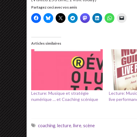
Partagez ceci avec vos amis
Articles similaires
Lecture: Musique et stratégie
Lecture: Music
numérique … et Coaching scénique
live performan
coaching
,
lecture
,
livre
,
scène