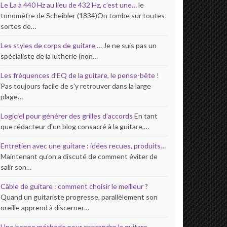
Le La à 440 Hz au lieu de 432 Hz, c’est une…
le
tonomètre de Scheibler (1834)On tombe sur toutes
sortes de…
Les styles de corps de guitare …
Je ne suis pas un
spécialiste de la lutherie (non…
Les fréquences d’EQ de la guitare, le pense-bête !
Pas toujours facile de s'y retrouver dans la large
plage…
Logiciel pour générer des grilles d’accords
En tant
que rédacteur d'un blog consacré à la guitare,…
Entretien avec une guitare : idées recues, produits…
Maintenant qu'on a discuté de comment éviter de
salir son…
Câble de guitare : comment choisir le meilleur ?
Quand un guitariste progresse, parallèlement son
oreille apprend à discerner…
Une bonne méthode pour apprendre la guitare