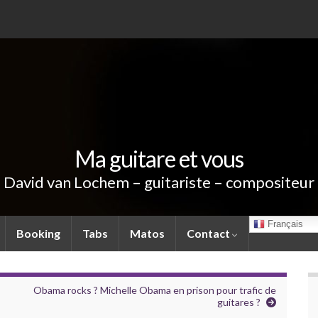
Ma guitare et vous
David van Lochem – guitariste – compositeur
Français
Booking
Tabs
Matos
Contact
Obama rocks ? Michelle Obama en prison pour trafic de
guitares ?