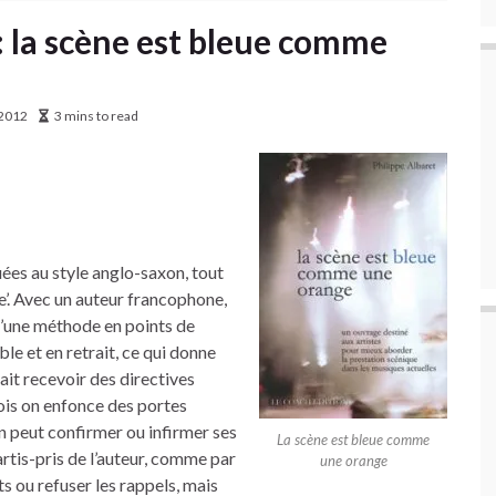
 la scène est bleue comme
2012
3 mins to read
ées au style anglo-saxon, tout
e’. Avec un auteur francophone,
 d’une méthode en points de
le et en retrait, ce qui donne
it recevoir des directives
rfois on enfonce des portes
on peut confirmer ou infirmer ses
La scène est bleue comme
artis-pris de l’auteur, comme par
une orange
 ou refuser les rappels, mais