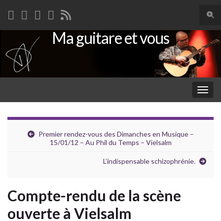
Togg
sear
Ma guitare et vous
Search for:
for
Togg
navig
Premier rendez-vous des Dimanches en Musique –
15/01/12 – Au Phil du Temps – Vielsalm
L’indispensable schizophrénie.
Compte-rendu de la scène
ouverte à Vielsalm