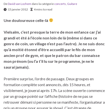
De
David van Lochem
dans la catégorie
concerts
,
Guitare
15 janvier 2012
4 mins to read
Une douloureuse celle-là
Vielsalm, c’est presque la terre de mon enfance car j’ai
grandi et été à l’école non loin de là (même si dans ce
genre de coin, un village n’est pas l’autre). Je ne suis donc
qu’à moitié étonné d’être accueilli par le fils de mon
ancien prof de gym, et que le patron du bar connaisse
mon prénom (ou l’a t’il lu sur le programme, je ne le
saurai jamais).
Première surprise, l’ordre de passage. Deux groupes en
formation complète sont annoncés, dés 15 heures, et
visiblement, je jouerai après 17h. La scène ouverte commence
par un groupe pointé sur l’affiche (histoire de ne pas se
retrouver démuni si personne ne se manifeste, l’organisateur a
pris un groupe pour assurer le show). C’est étrange de