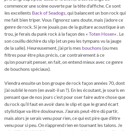
commencer une scène ouverte par la tête d’affiche. Ce sont
les excellents
Back of Seadogs
, qui balancent un bon rock qui
me fait bien triper. Vous l’ignorez sans doute, mais j’adore ce
genre de rock. Si je ne jouais pas de la guitare acoustique à un
trou, je ferais du punk rock à la façon des «
Toten Hosen
« . Le
son couillu déchire du slip (et un peu les tympans vu la jauge
de la salle). Heureusement, j’ai pris mes
bouchons
(ou mes
filtres pour être plus précis, car contrairement à ce
qu’on pourrait penser, en fait, on entend mieux avec ce genre
de bouchons spéciaux).
Viendra ensuite un bon groupe de rock façon années 70, dont
j’ai oublié le nom (en avait-il un ?). En les écoutant, je souris en
pensant que de nos jours c’est pour oser faire autre chose que
du rock qu’il faut en avoir dans le slip et que le grand écart
stylistique va être douloureux. J’aurais peut-être dû partir,
mais alors je serais venu pour rien, ce qui est pire que d’être
venu pour si peu. On n’apprend rien en tournant les talons. Je