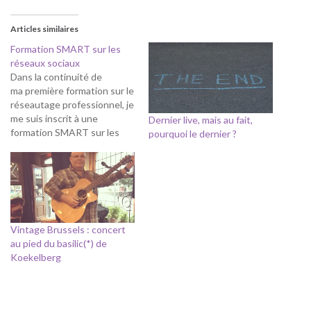
Articles similaires
Formation SMART sur les
réseaux sociaux
Dans la continuité de
ma première formation sur le
réseautage professionnel, je
me suis inscrit à une
Dernier live, mais au fait,
formation SMART sur les
pourquoi le dernier ?
réseaux sociaux. Certains
contacts m'ont demandé
pourquoi je voulais participer
à une telle formation alors
que je suis un utilisateur
intensif des réseaux
sociaux. Être un utilisateur
Vintage Brussels : concert
intensif ne signifie pas…
au pied du basilic(*) de
Koekelberg