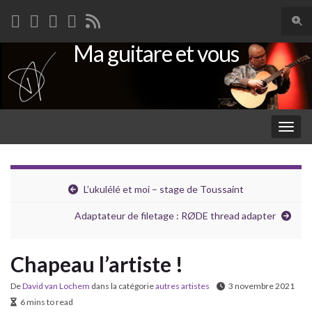
Togg
sear
Ma guitare et vous
Search for:
for
Togg
navig
L’ukulélé et moi – stage de Toussaint
Adaptateur de filetage : RØDE thread adapter
Chapeau l’artiste !
De
David van Lochem
dans la catégorie
autres artistes
3 novembre 2021
6 mins to read