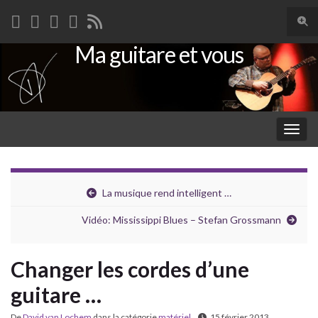
Togg
sear
Ma guitare et vous
Search for:
for
Togg
navig
La musique rend intelligent …
Vidéo: Mississippi Blues – Stefan Grossmann
Changer les cordes d’une
guitare …
De
David van Lochem
dans la catégorie
matériel
15 février 2013