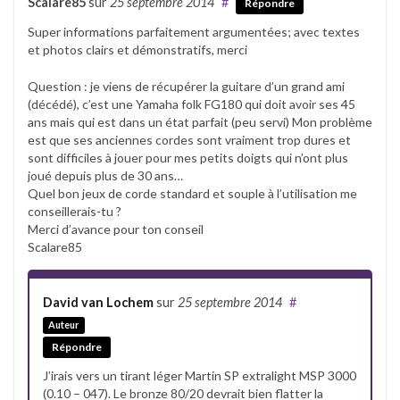
Scalare85
sur
25 septembre 2014
#
Répondre
Super informations parfaitement argumentées; avec textes
et photos clairs et démonstratifs, merci
Question : je viens de récupérer la guitare d’un grand ami
(décédé), c’est une Yamaha folk FG180 qui doit avoir ses 45
ans mais qui est dans un état parfait (peu servi) Mon problème
est que ses anciennes cordes sont vraiment trop dures et
sont difficiles à jouer pour mes petits doigts qui n’ont plus
joué depuis plus de 30 ans…
Quel bon jeux de corde standard et souple à l’utilisation me
conseillerais-tu ?
Merci d’avance pour ton conseil
Scalare85
David van Lochem
sur
25 septembre 2014
#
Auteur
Répondre
J’irais vers un tirant léger Martin SP extralight MSP 3000
(0.10 – 047). Le bronze 80/20 devrait bien flatter la