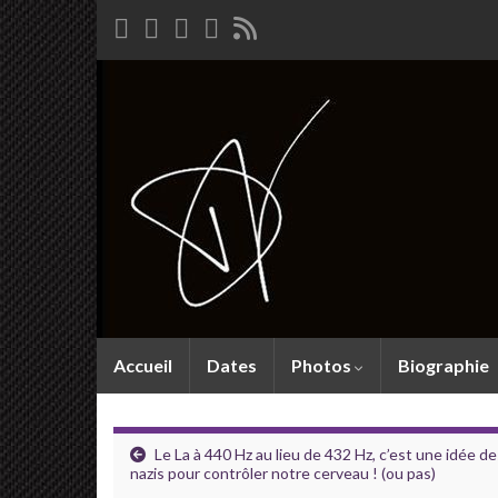
Accueil
Dates
Photos
Biographie
Le La à 440 Hz au lieu de 432 Hz, c’est une idée de
nazis pour contrôler notre cerveau ! (ou pas)