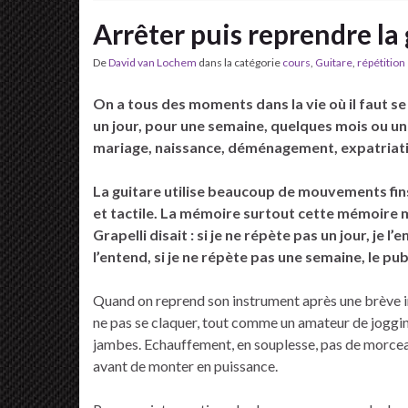
Arrêter puis reprendre la 
De
David van Lochem
dans la catégorie
cours
,
Guitare
,
répétition
On a tous des moments dans la vie où il faut s
un jour, pour une semaine, quelques mois ou un 
mariage, naissance, déménagement, expatriati
La guitare utilise beaucoup de mouvements fi
et tactile. La mémoire surtout cette mémoire m
Grapelli disait : si je ne répète pas un jour, je 
l’entend, si je ne répète pas une semaine, le pub
Quand on reprend son instrument après une brève int
ne pas se claquer, tout comme un amateur de joggi
jambes. Echauffement, en souplesse, pas de morceaux
avant de monter en puissance.