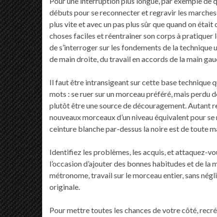
Pour une interruption plus longue, par exemple de 
débuts pour se reconnecter et regravir les marches
plus vite et avec un pas plus sûr que quand on était 
choses faciles et réentrainer son corps à pratiquer l
de s’interroger sur les fondements de la technique uti
de main droite, du travail en accords de la main gau
Il faut être intransigeant sur cette base technique q
mots : se ruer sur un morceau préféré, mais perdu d
plutôt être une source de découragement. Autant rep
nouveaux morceaux d’un niveau équivalent pour se 
ceinture blanche par-dessus la noire est de toute man
Identifiez les problèmes, les acquis, et attaquez-vo
l’occasion d’ajouter des bonnes habitudes et de la ma
métronome, travail sur le morceau entier, sans négli
originale.
Pour mettre toutes les chances de votre côté, recré