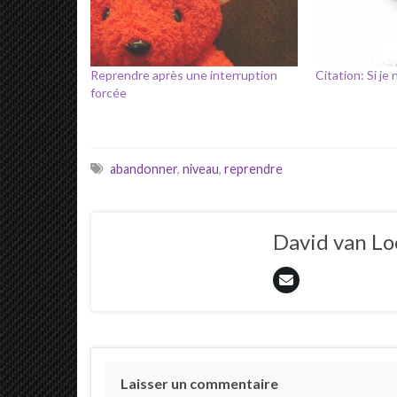
Reprendre après une interruption
Citation: Si je
forcée
abandonner
,
niveau
,
reprendre
David van L
Laisser un commentaire