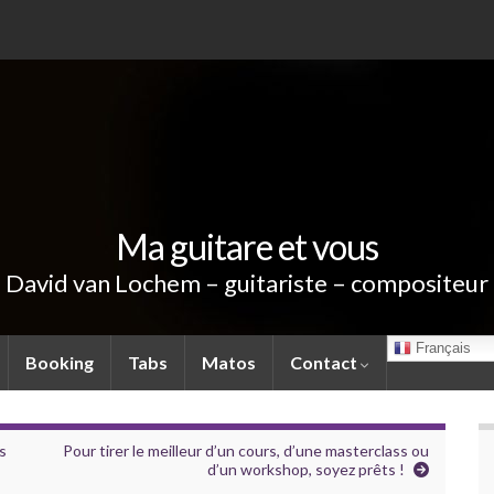
Ma guitare et vous
David van Lochem – guitariste – compositeur
Français
Booking
Tabs
Matos
Contact
s
Pour tirer le meilleur d’un cours, d’une masterclass ou
d’un workshop, soyez prêts !