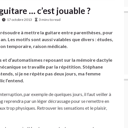
guitare … c’est jouable ?
17 octobre 2013
3 mins to read
e résoudre à mettre la guitare entre parenthèses, pour
an. Les motifs sont aussi valables que divers : études,
on temporaire, raison médicale.
ns et d’automatismes reposant sur la mémoire dactyle
écanique se travaille par la répétition. Stéphane
l’entends, si je ne répète pas deux jours, ma femme
lic l’entend.
erruption, par exemple de quelques jours, il faut veiller à
ng reprendra par un léger décrassage pour se remettre en
 trop physiques. Retrouver les sensations et le plaisir,