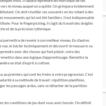
quelques mois. Il faudra reprendre les morceaux de ses
 vers le niveau auquel on a quitté. On grimpera évidemment
débutant. On doit réveiller ses souvenirs en les reliant à des
es mouvements qui lui ont été familiers. Il est indispensable
lisée. Pour le fingerpicking, il s’agit du travail des doigtés
che et de la précision rythmique.
ui permettra de revenir à son meilleur niveau. En d’autres
e vue, le bâcler techniquement et découvrir le massacre va
rendre avec des choses qui font plaisir, voire des
remettre dans une logique d’apprentissage. Remettre la
ière un état d’esprit à cultiver.
us au premiers qui sont les freins à votre progression. C’est
turité à sa méthode de travail : répétition planifiées,
ger les passages ardus, sans se détacher de la partition
ez les conditions de jeu dont vous avez besoin. On définit