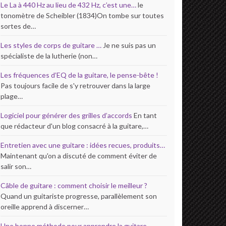
Le La à 440 Hz au lieu de 432 Hz, c’est une…
le
tonomètre de Scheibler (1834)On tombe sur toutes
sortes de…
Les styles de corps de guitare …
Je ne suis pas un
spécialiste de la lutherie (non…
Les fréquences d’EQ de la guitare, le pense-bête !
Pas toujours facile de s'y retrouver dans la large
plage…
Logiciel pour générer des grilles d’accords
En tant
que rédacteur d'un blog consacré à la guitare,…
Entretien avec une guitare : idées recues, produits…
Maintenant qu'on a discuté de comment éviter de
salir son…
Câble de guitare : comment choisir le meilleur ?
Quand un guitariste progresse, parallèlement son
oreille apprend à discerner…
Une bonne méthode pour apprendre la guitare