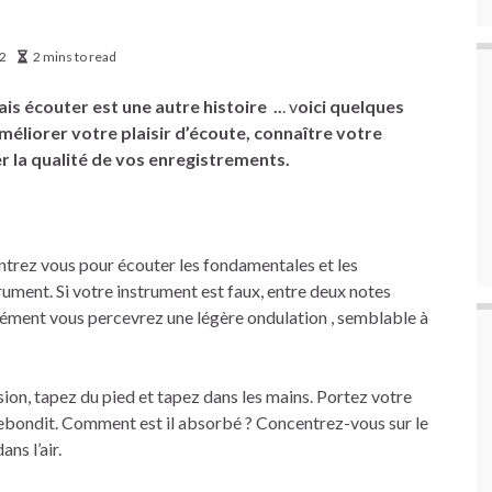
12
2 mins to read
s écouter est une autre histoire ..
. v
oici quelques
méliorer votre plaisir d’écoute, connaître votre
er la qualité de vos enregistrements.
entrez vous pour écouter les fondamentales et les
ument. Si votre instrument est faux, entre deux notes
nément vous percevrez une légère ondulation , semblable à
sion, tapez du pied et tapez dans les mains. Portez votre
 rebondit. Comment est il absorbé ? Concentrez-vous sur le
ns l’air.