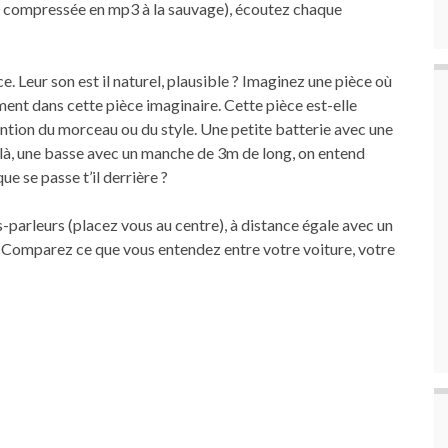
s compressée en mp3 à la sauvage), écoutez chaque
ce. Leur son est il naturel, plausible ? Imaginez une pièce où
ment dans cette pièce imaginaire. Cette pièce est-elle
’intention du morceau ou du style. Une petite batterie avec une
e là, une basse avec un manche de 3m de long, on entend
e se passe t’il derrière ?
s-parleurs (placez vous au centre), à distance égale avec un
. Comparez ce que vous entendez entre votre voiture, votre