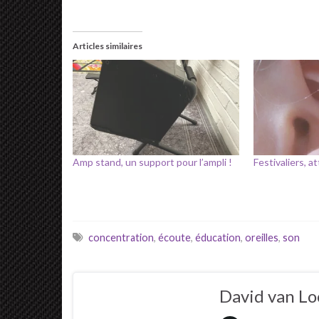
Articles similaires
Amp stand, un support pour l’ampli !
Festivaliers, at
concentration
,
écoute
,
éducation
,
oreilles
,
son
David van L