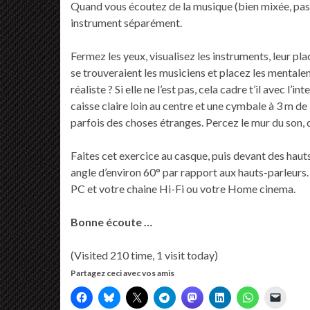
Quand vous écoutez de la musique (bien mixée, pa
instrument séparément.
Fermez les yeux, visualisez les instruments, leur pla
se trouveraient les musiciens et placez les mentale
réaliste ? Si elle ne l’est pas, cela cadre t’il avec l
caisse claire loin au centre et une cymbale à 3 m d
parfois des choses étranges. Percez le mur du son, qu
Faites cet exercice au casque, puis devant des haut
angle d’environ 60° par rapport aux hauts-parleurs
PC et votre chaine Hi-Fi ou votre Home cinema.
Bonne écoute …
(Visited 210 time, 1 visit today)
Partagez ceci avec vos amis