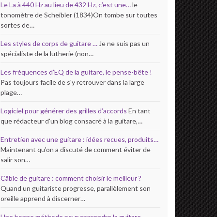
Le La à 440 Hz au lieu de 432 Hz, c’est une…
le
tonomètre de Scheibler (1834)On tombe sur toutes
sortes de…
Les styles de corps de guitare …
Je ne suis pas un
spécialiste de la lutherie (non…
Les fréquences d’EQ de la guitare, le pense-bête !
Pas toujours facile de s'y retrouver dans la large
plage…
Logiciel pour générer des grilles d’accords
En tant
que rédacteur d'un blog consacré à la guitare,…
Entretien avec une guitare : idées recues, produits…
Maintenant qu'on a discuté de comment éviter de
salir son…
Câble de guitare : comment choisir le meilleur ?
Quand un guitariste progresse, parallèlement son
oreille apprend à discerner…
Une bonne méthode pour apprendre la guitare