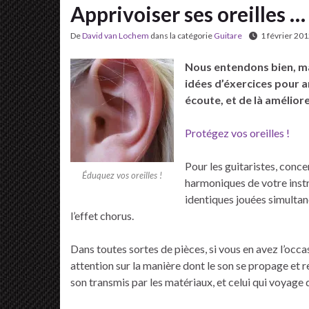
Apprivoiser ses oreilles …
De
David van Lochem
dans la catégorie
Guitare
1 février 20
Nous entendons bien, mai
idées d’éxercices pour a
écoute, et de là amélior
Protégez vos oreilles !
Pour les guitaristes, conc
Éduquez vos oreilles !
harmoniques de votre instr
identiques jouées simulta
l’effet chorus.
Dans toutes sortes de pièces, si vous en avez l’occa
attention sur la manière dont le son se propage et
son transmis par les matériaux, et celui qui voyage da