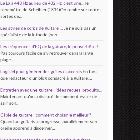
Le La à 440 Hz au lieu de 432 Hz, c’est une…
le
tonomètre de Scheibler (1834)On tombe sur toutes
sortes de…
Les styles de corps de guitare …
Je ne suis pas un
spécialiste de la lutherie (non…
Les fréquences d’EQ de la guitare, le pense-bête !
Pas toujours facile de s'y retrouver dans la large
plage…
Logiciel pour générer des grilles d’accords
En tant
que rédacteur d'un blog consacré à la guitare,…
Entretien avec une guitare : idées recues, produits…
Maintenant qu'on a discuté de comment éviter de
salir son…
Câble de guitare : comment choisir le meilleur ?
Quand un guitariste progresse, parallèlement son
oreille apprend à discerner…
Une bonne méthode pour apprendre la guitare