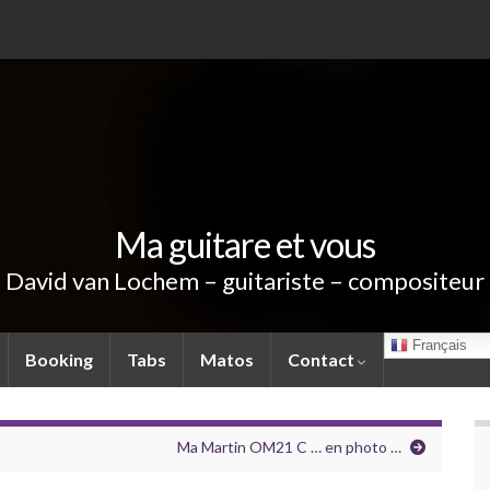
Ma guitare et vous
David van Lochem – guitariste – compositeur
Français
Booking
Tabs
Matos
Contact
Ma Martin OM21 C … en photo …