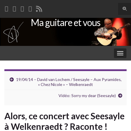
Togg
sear
Ma guitare et vous
Search for:
for
Togg
navig
19/04/14 – David van Lochem / Seesayle – Aux Pyramides,
« Chez Nicole » – Welkenraedt
Vidéo: Sorry my dear (Seesayle)
Alors, ce concert avec Seesayle
à Welkenraedt ? Raconte !