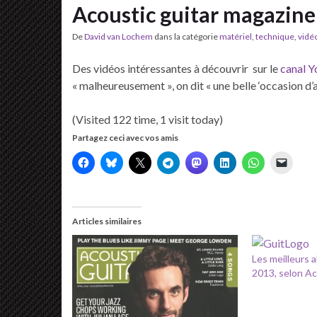
Acoustic guitar magazine
De
David van Lochem
dans la catégorie
matériel
,
technique
,
vidé
Des vidéos intéressantes à découvrir sur le
canal 
« malheureusement », on dit « une belle ‘occasion d’
(Visited 122 time, 1 visit today)
Partagez ceci avec vos amis
Articles similaires
Les meilleurs 
2013, selon Ac