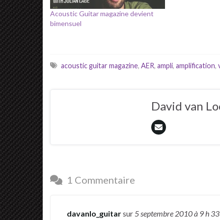
Acoustic Guitar magazine devient
bimensuel
acoustic guitar magazine
,
AER
,
ampli
,
amplification
,
David van L
1 Commentaire
davanlo_guitar
sur
5 septembre 2010
à 9 h 3