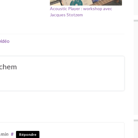
Acoustic Player : workshop avec
Jacques Stotzem
vidéo
ochem
3 min
#
Répondre