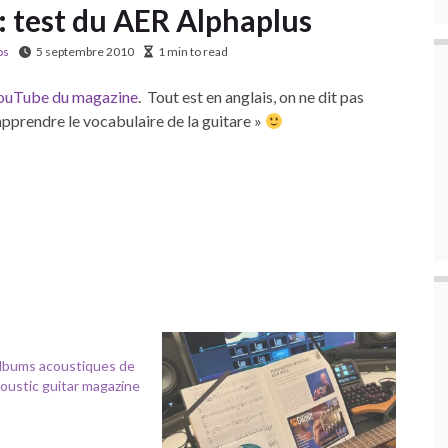
: test du AER Alphaplus
os
5 septembre 2010
1 min to read
YouTube du magazine
. Tout est en anglais, on ne dit pas
apprendre le vocabulaire de la guitare »
albums acoustiques de
oustic guitar magazine