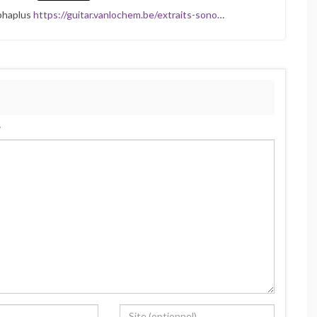
lphaplus
https://guitar.vanlochem.be/extraits-sono
…
.