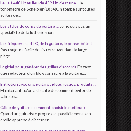
Le La à 440 Hz au lieu de 432 Hz, c’est une…
le
tonomètre de Scheibler (1834)On tombe sur toutes
sortes de…
Les styles de corps de guitare …
Je ne suis pas un
spécialiste de la lutherie (non…
Les fréquences d’EQ de la guitare, le pense-bête !
Pas toujours facile de s'y retrouver dans la large
plage…
Logiciel pour générer des grilles d’accords
En tant
que rédacteur d'un blog consacré à la guitare,…
Entretien avec une guitare : idées recues, produits…
Maintenant qu'on a discuté de comment éviter de
salir son…
Câble de guitare : comment choisir le meilleur ?
Quand un guitariste progresse, parallèlement son
oreille apprend à discerner…
Une bonne méthode pour apprendre la guitare