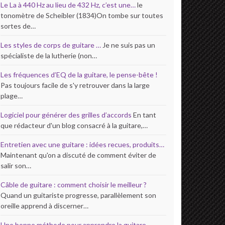
Le La à 440 Hz au lieu de 432 Hz, c’est une…
le
tonomètre de Scheibler (1834)On tombe sur toutes
sortes de…
Les styles de corps de guitare …
Je ne suis pas un
spécialiste de la lutherie (non…
Les fréquences d’EQ de la guitare, le pense-bête !
Pas toujours facile de s'y retrouver dans la large
plage…
Logiciel pour générer des grilles d’accords
En tant
que rédacteur d'un blog consacré à la guitare,…
Entretien avec une guitare : idées recues, produits…
Maintenant qu'on a discuté de comment éviter de
salir son…
Câble de guitare : comment choisir le meilleur ?
Quand un guitariste progresse, parallèlement son
oreille apprend à discerner…
Une bonne méthode pour apprendre la guitare