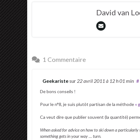
David van L
1 Commentaire
Geekariste
sur
22 avril 2011
à 12 h 01 min
#
De bons conseils !
Pour le n°8, je suis plutôt partisan de la méthode
« 
Ca veut dire que publier souvent (la quantité) perme
When asked for advice on how to ski down a particularly tr
something gets in your way … turn.