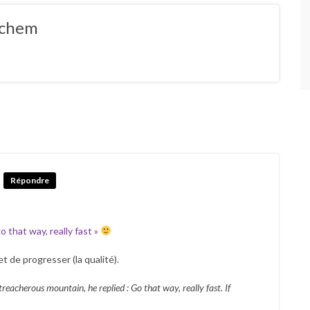
ochem
Répondre
go that way, really fast »
t de progresser (la qualité).
eacherous mountain, he replied : Go that way, really fast. If