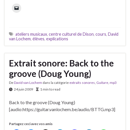
ateliers musicaux
,
centre culturel de Dison
,
cours
,
David
van Lochem
,
élèves
,
explications
Extrait sonore: Back to the
groove (Doug Young)
De
David van Lochem
dans la catégorie
extraits sonores
,
Guitare
,
mp3
24 juin 2009
1 min to read
Back to the groove (Doug Young)
[audio:https://guitar.vanlochem.be/audio/BTTG.mp3]
Partagez ceci avec vos amis