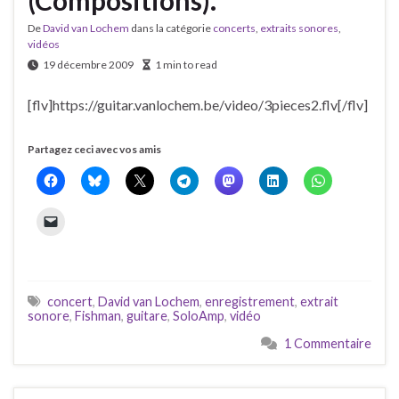
De
David van Lochem
dans la catégorie
concerts
,
extraits sonores
,
vidéos
19 décembre 2009
1 min to read
[flv]https://guitar.vanlochem.be/video/3pieces2.flv[/flv]
Partagez ceci avec vos amis
concert
,
David van Lochem
,
enregistrement
,
extrait
sonore
,
Fishman
,
guitare
,
SoloAmp
,
vidéo
1 Commentaire