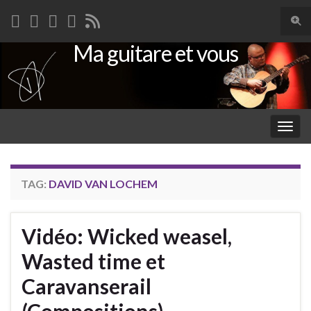
Togg
sear
Ma guitare et vous
Search for:
for
Togg
navig
TAG:
DAVID VAN LOCHEM
Vidéo: Wicked weasel,
Wasted time et
Caravanserail
(Compositions).