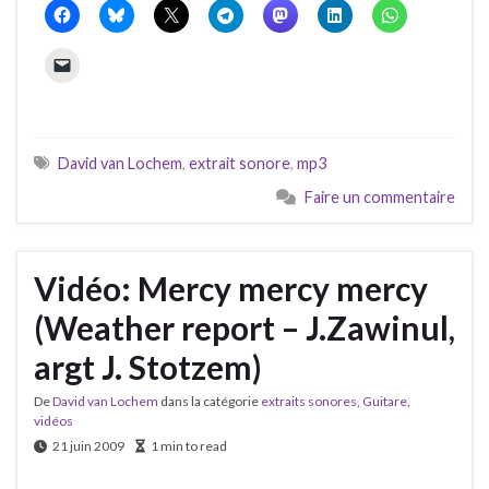
David van Lochem
,
extrait sonore
,
mp3
Faire un commentaire
Vidéo: Mercy mercy mercy
(Weather report – J.Zawinul,
argt J. Stotzem)
De
David van Lochem
dans la catégorie
extraits sonores
,
Guitare
,
vidéos
21 juin 2009
1 min to read