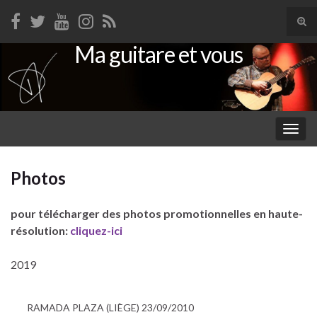
Tog
sear
Ma guitare et vous
Search for:
for
Togg
navig
Photos
pour télécharger des photos promotionnelles en haute-
résolution:
cliquez-ici
2019
RAMADA PLAZA (LIÈGE) 23/09/2010