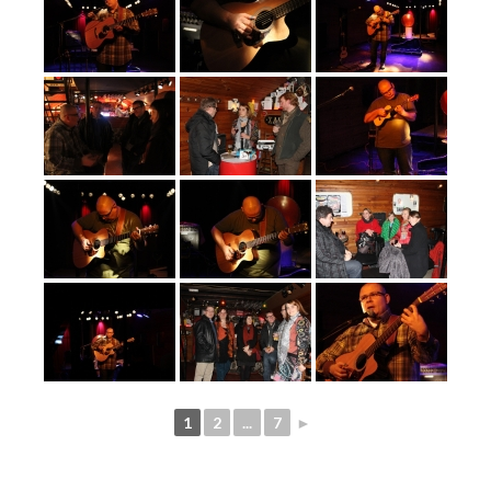
1
2
...
7
►