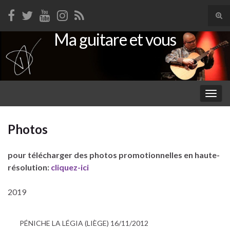
Tog
sear
Ma guitare et vous
Search for:
for
Togg
navig
Photos
pour télécharger des photos promotionnelles en haute-
résolution:
cliquez-ici
2019
PÉNICHE LA LÉGIA (LIÈGE) 16/11/2012