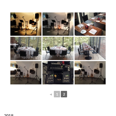
◄
1
2
2018