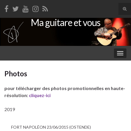
Tog
sear
Ma guitare et vous
Search for:
for
Togg
navig
Photos
pour télécharger des photos promotionnelles en haute-
résolution:
cliquez-ici
2019
FORT NAPOLÉON 23/06/2015 (OSTENDE)