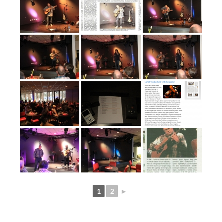
1
2
►