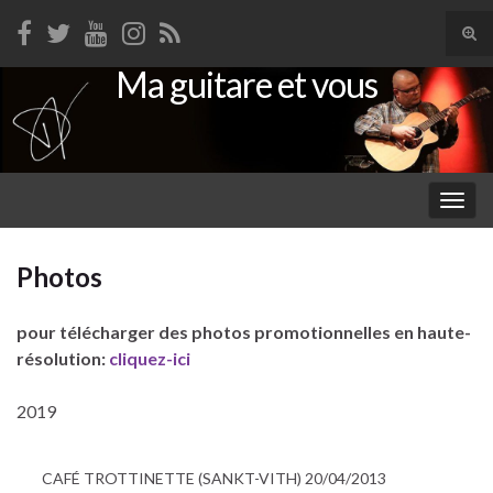
Tog
sear
Ma guitare et vous
Search for:
for
Togg
navig
Photos
pour télécharger des photos promotionnelles en haute-
résolution:
cliquez-ici
2019
CAFÉ TROTTINETTE (SANKT-VITH) 20/04/2013