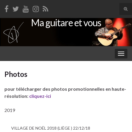
Tog
sear
Ma guitare et vous
Search for:
for
Togg
navig
Photos
pour télécharger des photos promotionnelles en haute-
résolution:
cliquez-ici
2019
VILLAGE DE NOËL 2018 (LIÈGE ) 22/12/18